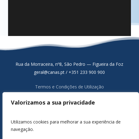
Rua da Morraceira, nº8, São Pedro — Figueira da Foz
EVENTOS
OBRAS CONCLUÍDAS
EVENTOS
EVENTOS
EVENTOS
QAS
geral@canas.pt / +351 233 900 900
OBRAS PARTICULARES
Cabazes de Natal 2025
Castanhada 2025
Participação Feira de Emprego UC &
Participação Fórum ACT
Iluminação Casa do Sal – Coimbra
Termos e Condições de Utilização
AAC
Política de Proteção de Dados
Valorizamos a sua privacidade
Resolução Alternativa de Litígios de Consumo
Livro de Reclamações Online
Canal de Denúncia
Utilizamos cookies para melhorar a sua experiência de
navegação.
1980 / 2026 ©
CANAS, S.A.