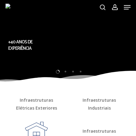
Men
Skip
to
search
account
main
content
+40 ANOS DE
EXPERIÊNCIA
Infraestruturas
Infraestruturas
Elétricas Exteriores
Industriais
Infraestruturas