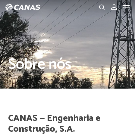
Men
Skip
to
search
account
main
content
Sobre
nós
CANAS
—
Engenharia
e
Construção,
S.A.