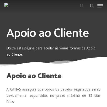
Men
Skip
to
search
account
main
content
Apoio ao
Cliente
Utilize esta página para aceder às várias formas de Apoio
ao Cliente.
Apoio ao Cliente
A CANAS assegura que todos os pedidos registados serão
devidamente respondidos no prazo máximo de 15 dias
úteis.