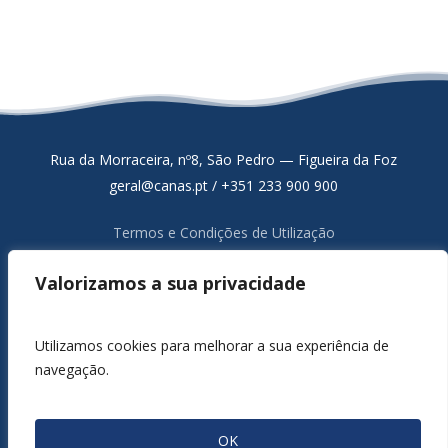
Rua da Morraceira, nº8, São Pedro — Figueira da Foz
geral@canas.pt / +351 233 900 900
Termos e Condições de Utilização
Política de Proteção de Dados
Valorizamos a sua privacidade
Resolução Alternativa de Litígios de Consumo
Livro de Reclamações Online
Canal de Denúncia
Utilizamos cookies para melhorar a sua experiência de
navegação.
1980 / 2026 ©
CANAS, S.A.
Todos os Direitos Reservados.
Servers Powered by
GRIFIN, SSI, Lda.
OK