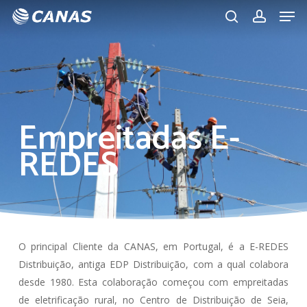
Men
Skip
to
search
account
main
content
Empreitadas E-
REDES
O principal Cliente da CANAS, em Portugal, é a E-REDES
Distribuição, antiga EDP Distribuição, com a qual colabora
desde 1980. Esta colaboração começou com empreitadas
de eletrificação rural, no Centro de Distribuição de Seia,