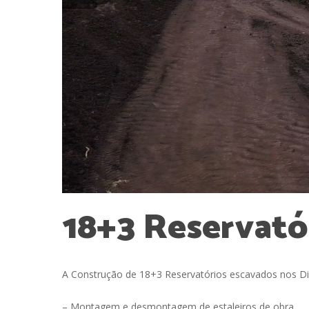
18+3
Reservató
A Construção de 18+3 Reservatórios escavados nos Dis
– Montagem e desmontagem de estaleiros de obra