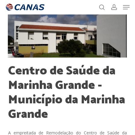
Men
Skip
to
search
account
main
content
Centro de Saúde da
Marinha Grande -
Município da Marinha
Grande
A empreitada de Remodelação do Centro de Saúde da