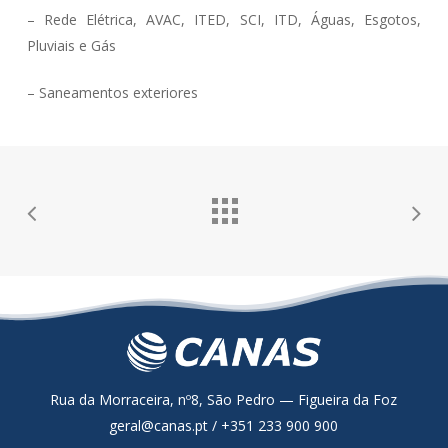
– Rede Elétrica, AVAC, ITED, SCI, ITD, Águas, Esgotos,
Pluviais e Gás
– Saneamentos exteriores
Rua da Morraceira, nº8, São Pedro — Figueira da Foz
geral@canas.pt / +351 233 900 900