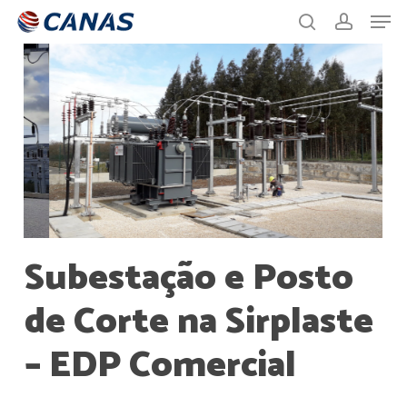
Men
Skip
to
search
account
main
content
Subestação
e
Posto
de
Corte
na
Sirplaste
–
EDP
Comercial