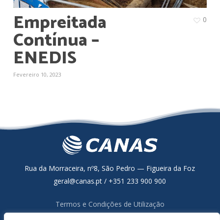
Empreitada
0
Contínua –
ENEDIS
Fevereiro 10, 2023
Rua da Morraceira, nº8, São Pedro — Figueira da Foz
geral@canas.pt / +351 233 900 900
Termos e Condições de Utilização
Política de Proteção de Dados