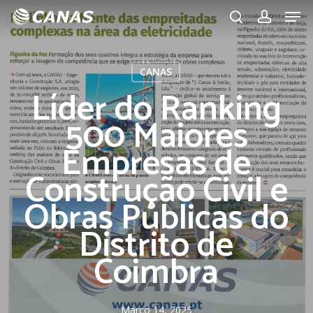
Men
Skip
to
search
account
main
content
CANAS
Líder do Ranking
500 Maiores
Empresas de
Construção Civil e
Obras Públicas do
Distrito de
Coimbra
Março 14, 2025