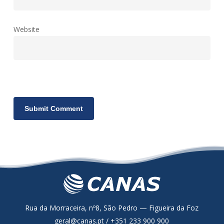
Website
Rua da Morraceira, nº8, São Pedro — Figueira da Foz
geral@canas.pt / +351 233 900 900