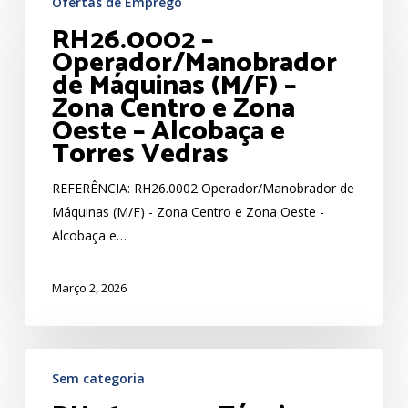
Ofertas de Emprego
–
RH26.0002 –
Operador/Manobrador
Operador/Manobrador
de
de Máquinas (M/F) –
Máquinas
Zona Centro e Zona
(M/F)
Oeste – Alcobaça e
–
Torres Vedras
Zona
Centro
REFERÊNCIA: RH26.0002 Operador/Manobrador de
e
Máquinas (M/F) - Zona Centro e Zona Oeste -
Zona
Alcobaça e…
Oeste
–
Março 2, 2026
Alcobaça
e
Torres
RH26.0001
Vedras
Sem categoria
–
Técnico