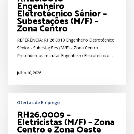
Engenheiro
Eletrotécnico
Eletrotécnico Sénior –
Sénior
Subestações (M/F) –
–
Zona Centro
Subestações
(M/F)
REFERÊNCIA: RH26.0010 Engenheiro Eletrotécnico
–
Sénior - Subestações (M/F) - Zona Centro
Zona
Pretendemos recrutar Engenheiro Eletrotécnico…
Centro
Julho 10, 2026
RH26.0009
Ofertas de Emprego
–
RH26.0009 –
Eletricistas
Eletricistas (M/F) – Zona
(M/F)
Centro e Zona Oeste
–