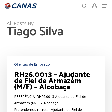
Men
Skip
to
search
account
main
content
All Posts By
Tiago Silva
RH26.0013
Ofertas de Emprego
–
RH26.0013 – Ajudante
Ajudante
de Fiel de Armazém
de
(M/F) – Alcobaça
Fiel
de
REFERÊNCIA: RH26.0013 Ajudante de Fiel de
Armazém
Armazém (M/F) – Alcobaça
(M/F)
Pretendemos recrutar Ajudante de Fiel de
–