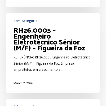
Oeste
–
RH26.0005
Alcobaça
Sem categoria
–
e
RH26.0005 –
Engenheiro
Torres
Engenheiro
Eletrotécnico
Vedras
Eletrotécnico Sénior
Sénior
(M/F) – Figueira da Foz
(M/F)
–
REFERÊNCIA: RH26.0005 Engenheiro Eletrotécnico
Figueira
Sénior (M/F) – Figueira da Foz Empresa
da
empreiteira, em crescimento e…
Foz
Março 2, 2026
RH26.0002