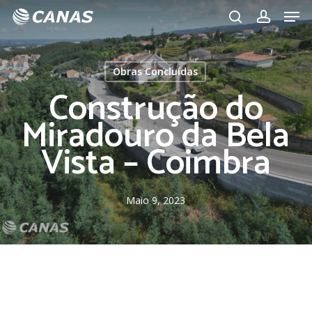
Men
Skip
to
search
account
main
content
Obras Concluídas
Construção do
Miradouro da Bela
Vista – Coimbra
Maio 9, 2023