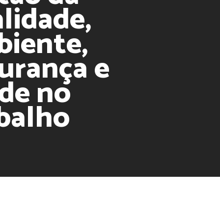
lidade,
iente,
urança e
de no
balho