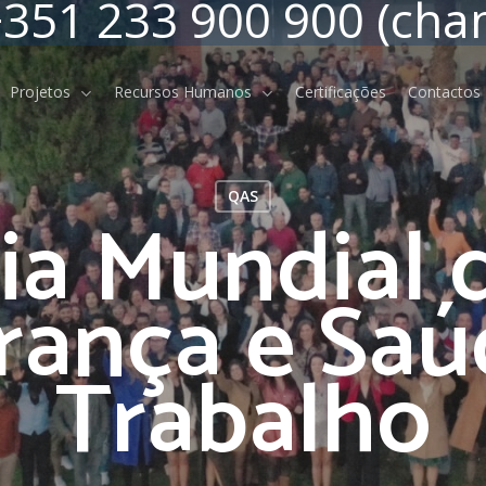
351 233 900 900 (cha
Projetos
Recursos Humanos
Certificações
Contactos
QAS
ia Mundial 
rança e Saú
Indicadores Económicos e
Trabalho
Financeiros
Relatórios e Contas