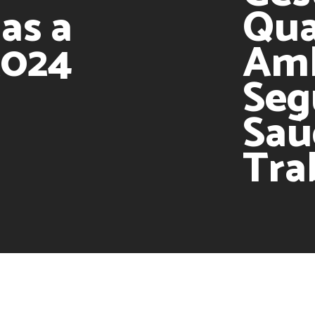
ias a
Qua
2024
Amb
Seg
Saú
Tra