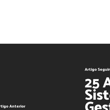
Artigo Segui
25 
Sis
Ges
rtigo Anterior