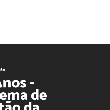
nte
Anos -
tema de
tão da