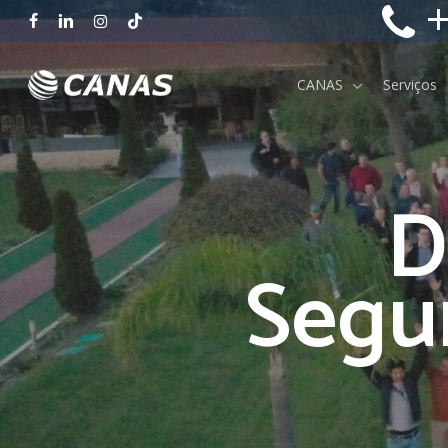
+
Skip
facebook
linkedin
instagram
tiktok
to
main
CANAS
Serviços
content
D
Segu