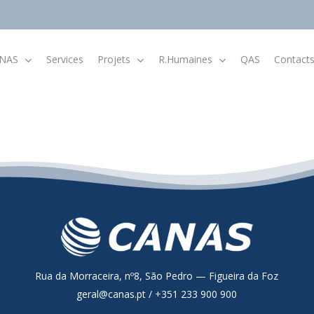
NAS
Services
Projets
R.Humaines
QAS
Contact
Indicateurs Économiques et
Financiers
Rapports et comptes
Rua da Morraceira, nº8, São Pedro — Figueira da Foz
.
geral@canas.pt / +351 233 900 900