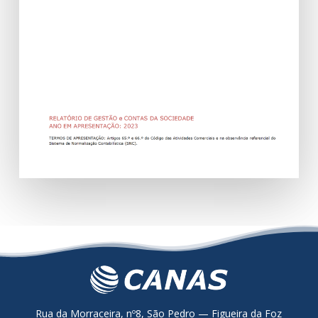
Rua da Morraceira, nº8, São Pedro — Figueira da Foz