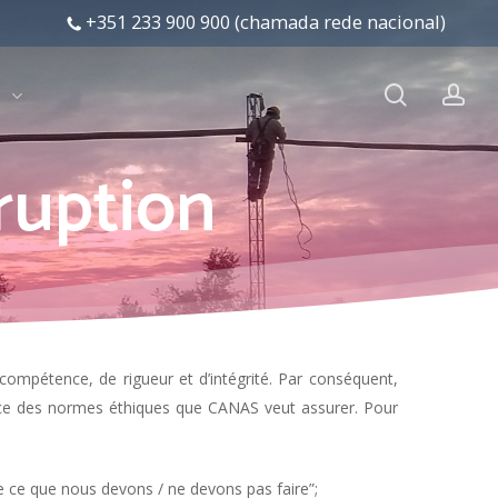
+351 233 900 900 (chamada rede nacional)
search
ac
s
ruption
compétence, de rigueur et d’intégrité. Par conséquent,
ercice des normes éthiques que CANAS veut assurer. Pour
e ce que nous devons / ne devons pas faire”;