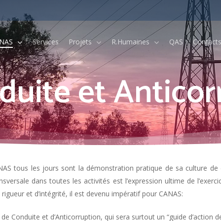
NAS
Services
Projets
R.Humaines
QAS
Contact
duite
et
Anticor
Indicateurs Économiques et
Financiers
Rapports et comptes
ANAS tous les jours sont la démonstration pratique de sa culture de 
nsversale dans toutes les activités est l’expression ultime de l’ex
igueur et d’intégrité, il est devenu impératif pour CANAS:
e Conduite et d’Anticorruption, qui sera surtout un “guide d’action d