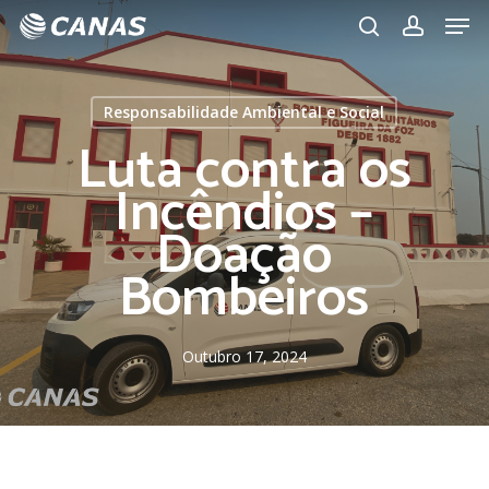
Men
Skip
to
search
account
main
content
Responsabilidade Ambiental e Social
Luta contra os
Incêndios –
Doação
Bombeiros
Outubro 17, 2024