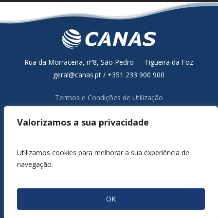
Rua da Morraceira, nº8, São Pedro — Figueira da Foz
geral@canas.pt / +351 233 900 900
Termos e Condições de Utilização
Política de Proteção de Dados
Valorizamos a sua privacidade
Resolução Alternativa de Litígios de Consumo
Livro de Reclamações Online
Canal de Denúncia
Utilizamos cookies para melhorar a sua experiência de
navegação.
1980 / 2026 ©
CANAS, S.A.
Todos os Direitos Reservados.
Servers Powered by
GRIFIN, SSI, Lda.
OK
Built by
GRIFIN
.