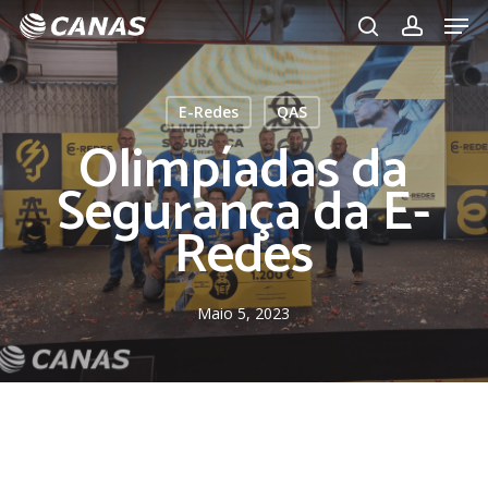
Men
Skip
to
search
account
main
content
E-Redes
QAS
Olimpíadas da
Segurança da E-
Redes
Maio 5, 2023