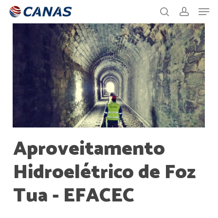
Men
Skip
to
search
account
main
content
Aproveitamento
Hidroelétrico de Foz
Tua - EFACEC