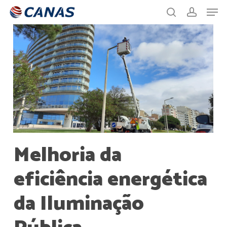
Men
Skip
to
search
account
main
content
Melhoria
da
eficiência
energética
da
Iluminação