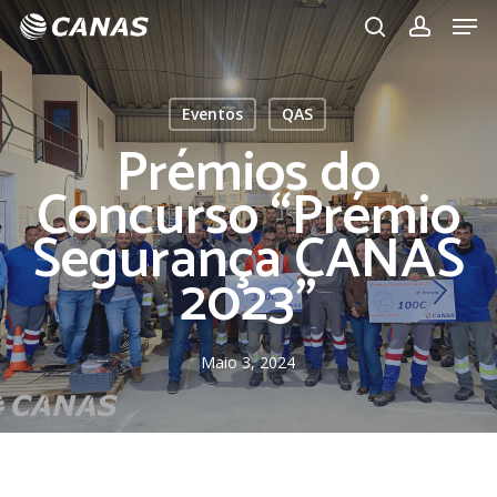
Men
Skip
to
search
account
main
content
Eventos
QAS
Prémios do
Concurso “Prémio
Segurança CANAS
2023”
Maio 3, 2024