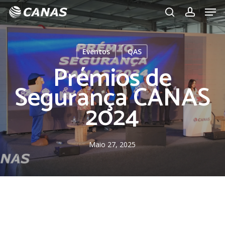
Men
Skip
to
search
account
main
content
Eventos
QAS
Prémios de
Segurança CANAS
2024
Maio 27, 2025