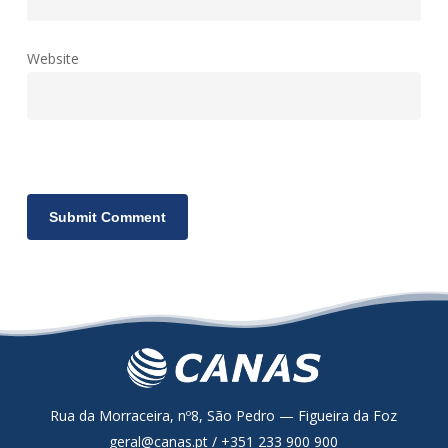
Website
Rua da Morraceira, nº8, São Pedro — Figueira da Foz
geral@canas.pt / +351 233 900 900