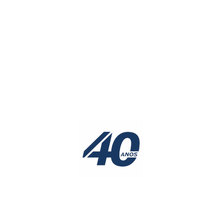
Artigo Segui
Ins
Equ
rtigo Anterior
de e
e S
tima
Elét
Via
Cas