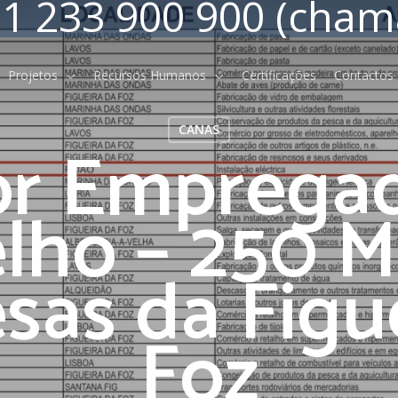
1 233 900 900 (cham
Projetos
Recursos Humanos
Certificações
Contactos
CANAS
or Emprega
lho – 250 M
as da Figu
Indicadores Económicos e
Financeiros
Relatórios e Contas
Foz