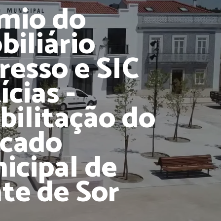
mio do
biliário
resso e SIC
cias -
bilitação do
cado
icipal de
te de Sor