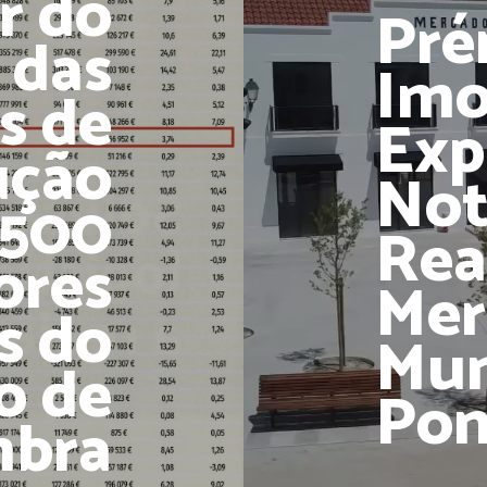
r do
Pré
 das
Imo
s de
Exp
ução
Notí
 1500
Rea
ores
Mer
s do
Mun
o de
Pon
mbra