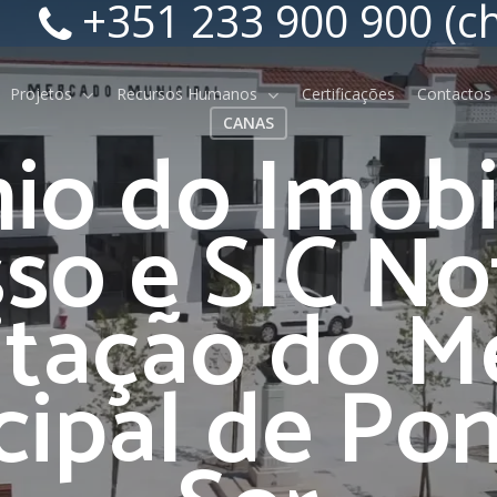
+351 233 900 900 (c
Projetos
Recursos Humanos
Certificações
Contactos
CANAS
io do Imobil
so e SIC Not
itação do 
Indicadores Económicos e
ipal de Po
Financeiros
Relatórios e Contas