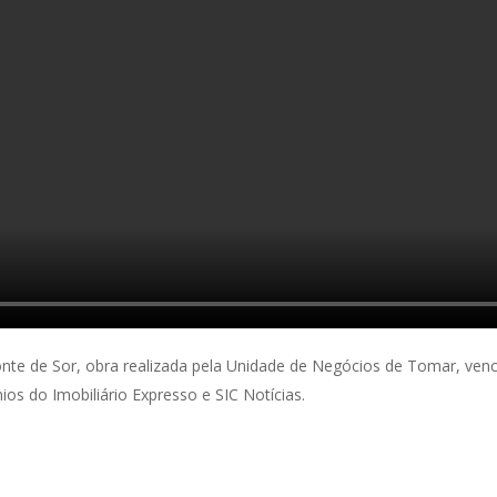
onte de Sor, obra realizada pela Unidade de Negócios de Tomar, ven
os do Imobiliário Expresso e SIC Notícias.