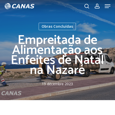
Men
Skip
to
search
account
main
content
Obras Concluídas
Empreitada de
Alimentação aos
Enfeites de Natal
na Nazaré
19 décembre 2023