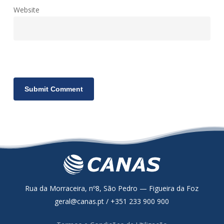
Website
Rua da Morraceira, nº8, São Pedro — Figueira da Foz
geral@canas.pt / +351 233 900 900