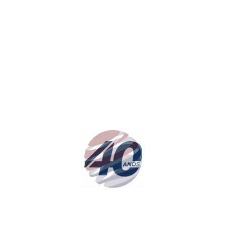
Prémio de Segurança E-REDES 2021-2022, na categoria “Melhores Prát
oradores da CANAS, S.A. pelo envolvimento na implementação do Pr