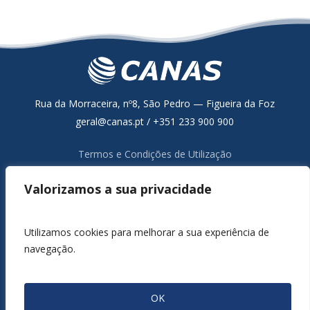
Rua da Morraceira, nº8, São Pedro — Figueira da Foz
geral@canas.pt / +351 233 900 900
Termos e Condições de Utilização
Política de Proteção de Dados
Valorizamos a sua privacidade
Resolução Alternativa de Litígios de Consumo
Livro de Reclamações Online
Canal de Denúncia
Utilizamos cookies para melhorar a sua experiência de
navegação.
1980 / 2026 ©
CANAS, S.A.
Todos os Direitos Reservados.
Servers Powered by
GRIFIN, SSI, Lda.
OK