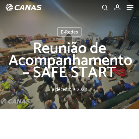
Men
Skip
to
search
account
main
content
E-Redes
Reunião de
Acompanhamento
– SAFE START
8 décembre 2023