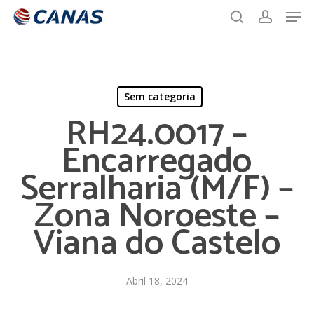
Men
Skip
to
search
account
main
content
Sem categoria
RH24.0017 –
Encarregado
Serralharia (M/F) –
Zona Noroeste –
Viana do Castelo
Abril 18, 2024