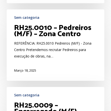
RH25.0010
Sem categoria
–
RH25.0010 – Pedreiros
Pedreiros
(M/F) – Zona Centro
(M/F)
–
REFERÊNCIA: RH25.0010 Pedreiros (M/F) - Zona
Zona
Centro Pretendemos recrutar Pedreiros para
Centro
execução de obras, na…
Março 18, 2025
RH25.0009
Sem categoria
–
RH25.0009 –
Encarregado
(M/F)