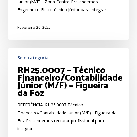
Júnior (M/F) - Zona Centro Pretendemos
Centro
Engenheiro Eletrotécnico Júnior para integrar…
Fevereiro 20, 2025
RH25.0007
Sem categoria
–
RH25.0007 – Técnico
Técnico
Financeiro/Contabilidade
Financeiro/Contabilidade
Júnior (M/F) – Figueira
Júnior
da Foz
(M/F)
–
REFERÊNCIA: RH25.0007 Técnico
Figueira
Financeiro/Contabilidade Júnior (M/F) - Figueira da
da
Foz Pretendemos recrutar profissional para
Foz
integrar…