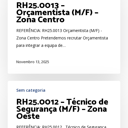
RH25.0013 –
Orçamentista
Orçamentista (M/F) –
(M/F)
Zona Centro
–
Zona
REFERÊNCIA: RH25.0013 Orçamentista (M/F) -
Centro
Zona Centro Pretendemos recrutar Orçamentista
para integrar a equipa de…
Novembro 13, 2025
RH25.0012
Sem categoria
–
RH25.0012 – Técnico de
Técnico
Segurança (M/F) – Zona
de
Oeste
Segurança
(M/F)
REFERÊNCIA: RH25.0012 Técnico de Segurança