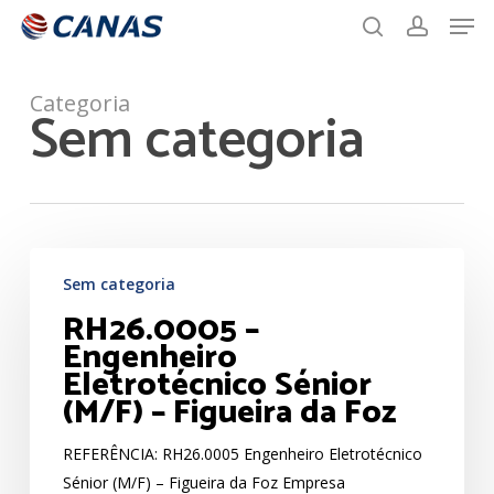
Men
Skip
to
search
account
main
content
Categoria
Sem categoria
RH26.0005
Sem categoria
–
RH26.0005 –
Engenheiro
Engenheiro
Eletrotécnico
Eletrotécnico Sénior
Sénior
(M/F) – Figueira da Foz
(M/F)
–
REFERÊNCIA: RH26.0005 Engenheiro Eletrotécnico
Figueira
Sénior (M/F) – Figueira da Foz Empresa
da