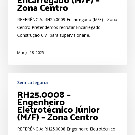
Encarregado (M/F) –
Zona Centro
–
Zona
REFERÊNCIA: RH25.0009 Encarregado (M/F) - Zona
Centro
Centro Pretendemos recrutar Encarregado
Construção Civil para supervisionar e…
Março 18, 2025
RH25.0008
Sem categoria
–
RH25.0008 –
Engenheiro
Engenheiro
Eletrotécnico
Eletrotécnico Júnior
Júnior
(M/F) – Zona Centro
(M/F)
–
REFERÊNCIA: RH25.0008 Engenheiro Eletrotécnico
Zona