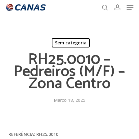
Men
Skip
to
search
account
main
content
Sem categoria
RH25.0010 –
Pedreiros (M/F) –
Zona Centro
Março 18, 2025
REFERÊNCIA: RH25.0010