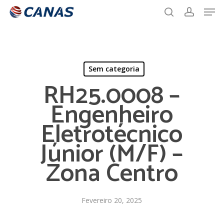
Men
Skip
to
search
account
main
content
Sem categoria
RH25.0008 –
Engenheiro
Eletrotécnico
Júnior (M/F) –
Zona Centro
Fevereiro 20, 2025