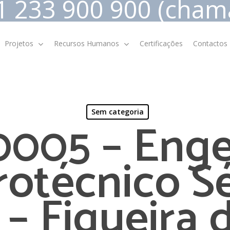
 233 900 900 (chama
Projetos
Recursos Humanos
Certificações
Contactos
Sem categoria
0005 – Enge
rotécnico S
Indicadores Económicos e
Financeiros
Relatórios e Contas
 – Figueira 