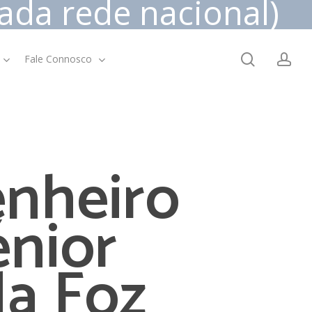
da rede nacional)
search
ac
Fale Connosco
nheiro
énior
da Foz