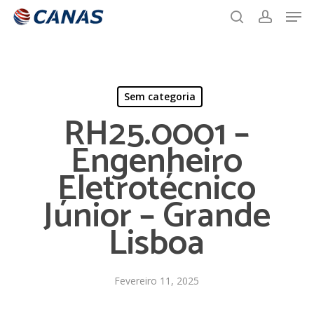
Men
Skip
to
search
account
main
content
Sem categoria
RH25.0001 –
Engenheiro
Eletrotécnico
Júnior – Grande
Lisboa
Fevereiro 11, 2025