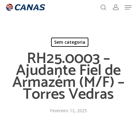
Men
Skip
to
search
account
main
content
Sem categoria
RH25.0003 –
Ajudante Fiel de
Armazém (M/F) –
Torres Vedras
Fevereiro 12, 2025